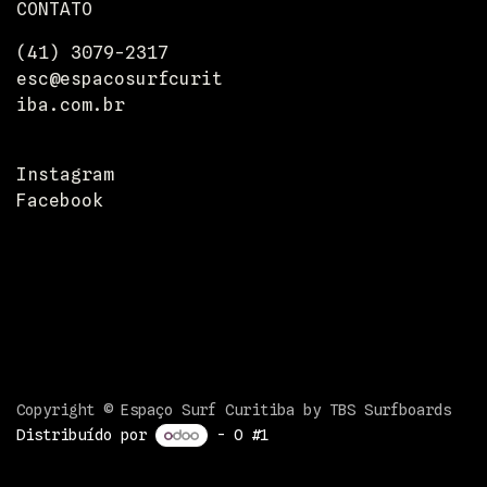
CONTATO
(41) 3079-2317
esc@espacosurfcurit
Entrega
iba.com.br
Devoluções
Pressione
Departamentos
Instagram
Facebook
Copyright © Espaço Surf Curitiba by TBS Surfboards
Distribuído por
- O #1
e-Commerce de código
aberto