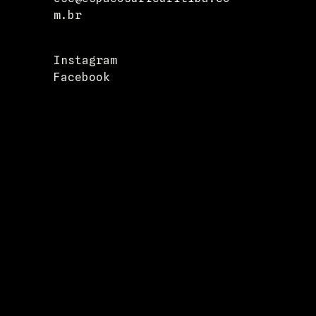
m.br
Instagram
Facebook
Entrega
Devoluções
Pressione
Departament
os