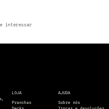
e interessar
LOJA
AJUDA
s,
Pranchas
Sobre nós
Decks
Trocas e devoluções