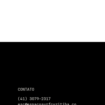
CONTATO
(41) 3079-2317
esc@espacosurfcuritiba.co