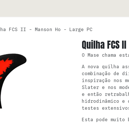
PRANCHAS
LOJA
CONTATO
lha FCS II - Manson Ho - Large PC
Quilha FCS I
O Mase chama est
A nova quilha as
combinação de di
inspiração nos m
Slater e nos mod
e então retrabal
hidrodinâmico e 
testes extensivo
Esta pode muito 